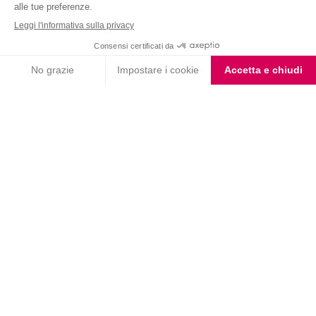
Nutrition & Sante' Italia Spa
via Gioacchino Rossini 1/A
20045 Lainate (MI)
Servizio consumatori:
800-018124
Contatti
ORDINI TELEFONICI
800-018124
PRODOTTI
LE LINEE