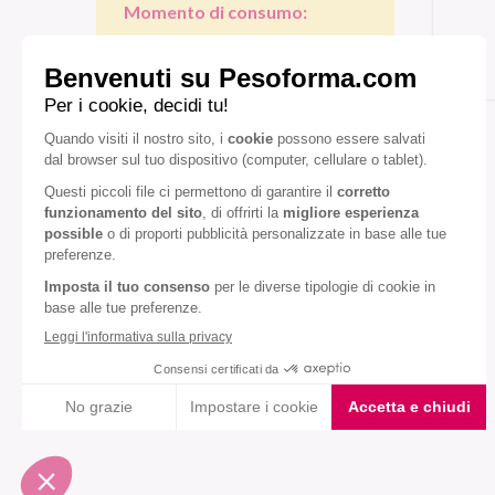
Momento di consumo:
Colazione
Pranzo/cena
Gusto:
Cioccolato fondente
Mandorla
Miele
Diete speciali:
Senza olio di palma
VEDI TUTTI