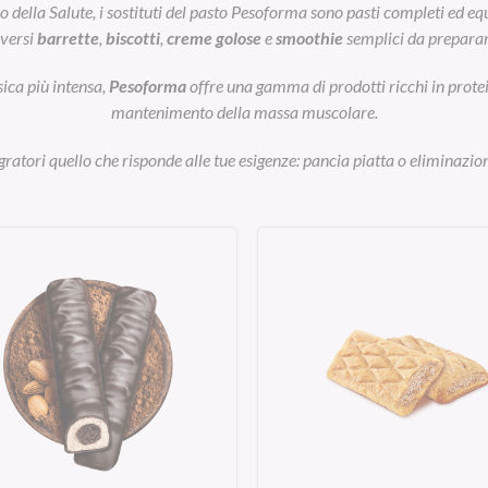
ella Salute, i sostituti del pasto Pesoforma sono pasti completi ed equil
iversi
barrette
,
biscotti
,
creme golose
e
smoothie
semplici da preparar
sica più intensa,
Pesoforma
offre una gamma di prodotti ricchi in prot
mantenimento della massa muscolare.
egratori quello che risponde alle tue esigenze: pancia piatta o eliminazion