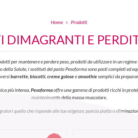
Home
Prodotti
 DIMAGRANTI E PERDIT
otti per mantenere e perdere peso, prodotti da utilizzare in un regime 
ella Salute, i sostituti del pasto Pesoforma sono pasti completi ed equil
iversi
barrette
,
biscotti
,
creme golose
e
smoothie
semplici da preparar
sica più intensa,
Pesoforma
offre una gamma di prodotti ricchi in prot
mantenimento della massa muscolare.
egratori quello che risponde alle tue esigenze: pancia piatta o eliminazion