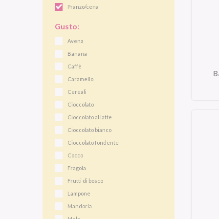
Pranzo/cena
Gusto:
Avena
Banana
Caffè
B
Caramello
Cereali
Cioccolato
Cioccolato al latte
Cioccolato bianco
Cioccolato fondente
Cocco
Fragola
Frutti di bosco
Lampone
Mandorla
Mela