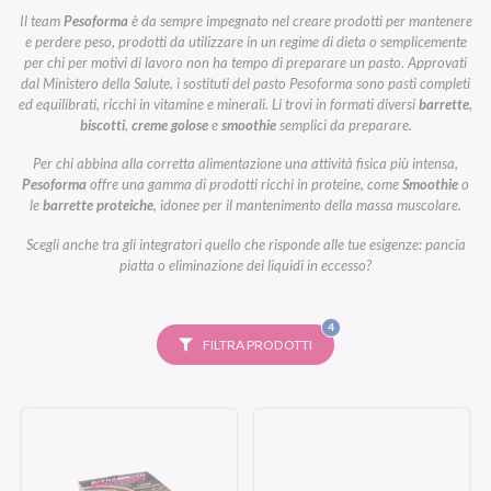
Il team
Pesoforma
è da sempre impegnato nel creare prodotti per mantenere
e perdere peso, prodotti da utilizzare in un regime di dieta o semplicemente
per chi per motivi di lavoro non ha tempo di preparare un pasto. Approvati
dal Ministero della Salute, i sostituti del pasto Pesoforma sono pasti completi
ed equilibrati, ricchi in vitamine e minerali. Li trovi in formati diversi
barrette
,
biscotti
,
creme golose
e
smoothie
semplici da preparare.
Per chi abbina alla corretta alimentazione una attività fisica più intensa,
Pesoforma
offre una gamma di prodotti ricchi in proteine, come
Smoothie
o
le
barrette proteiche
, idonee per il mantenimento della massa muscolare.
Scegli anche tra gli integratori quello che risponde alle tue esigenze: pancia
piatta o eliminazione dei liquidi in eccesso?
FILTRI
4
SELEZIONATI
FILTRA PRODOTTI