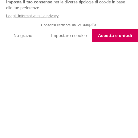
Nutrition & Sante' Italia Spa
via Gioacchino Rossini 1/A
20045 Lainate (MI)
Servizio consumatori:
800-018124
Contatti
ORDINI TELEFONICI
800-018124
PRODOTTI