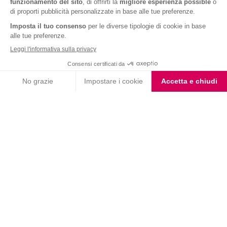
Barrette ai Cereali e
Barrette Extra Protein
Cioccolato
Cioccolato Bianco e Nero
Choco Smoothie
Choco Shake