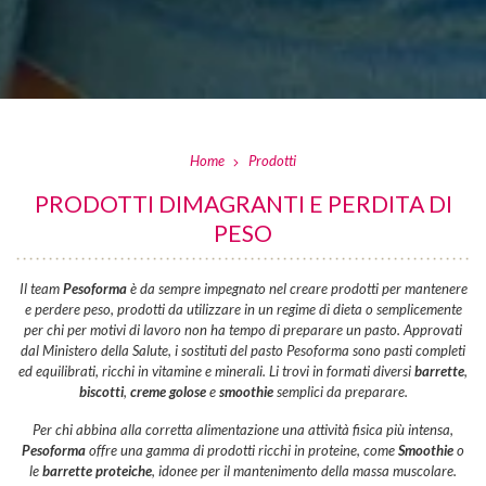
Home
Prodotti
PRODOTTI DIMAGRANTI E PERDITA DI
PESO
Il team
Pesoforma
è da sempre impegnato nel creare prodotti per mantenere
e perdere peso, prodotti da utilizzare in un regime di dieta o semplicemente
per chi per motivi di lavoro non ha tempo di preparare un pasto. Approvati
dal Ministero della Salute, i sostituti del pasto Pesoforma sono pasti completi
ed equilibrati, ricchi in vitamine e minerali. Li trovi in formati diversi
barrette
,
biscotti
,
creme golose
e
smoothie
semplici da preparare.
Per chi abbina alla corretta alimentazione una attività fisica più intensa,
Pesoforma
offre una gamma di prodotti ricchi in proteine, come
Smoothie
o
le
barrette proteiche
, idonee per il mantenimento della massa muscolare.