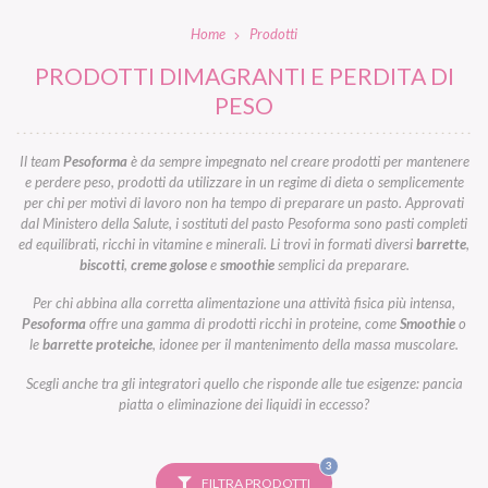
Home
Prodotti
PRODOTTI DIMAGRANTI E PERDITA DI
PESO
Il team
Pesoforma
è da sempre impegnato nel creare prodotti per mantenere
e perdere peso, prodotti da utilizzare in un regime di dieta o semplicemente
per chi per motivi di lavoro non ha tempo di preparare un pasto. Approvati
dal Ministero della Salute, i sostituti del pasto Pesoforma sono pasti completi
ed equilibrati, ricchi in vitamine e minerali. Li trovi in formati diversi
barrette
,
biscotti
,
creme golose
e
smoothie
semplici da preparare.
Per chi abbina alla corretta alimentazione una attività fisica più intensa,
Pesoforma
offre una gamma di prodotti ricchi in proteine, come
Smoothie
o
le
barrette proteiche
, idonee per il mantenimento della massa muscolare.
Scegli anche tra gli integratori quello che risponde alle tue esigenze: pancia
piatta o eliminazione dei liquidi in eccesso?
FILTRI
3
SELEZIONATI
FILTRA PRODOTTI