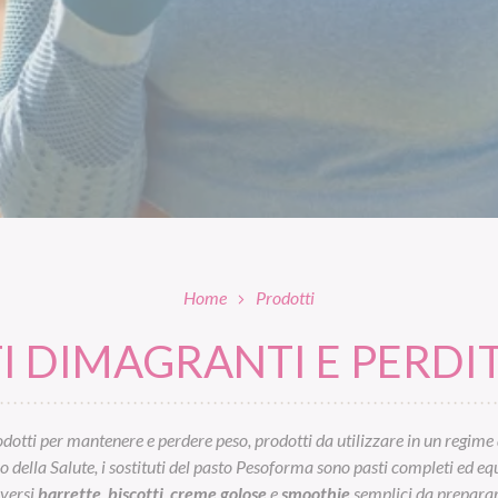
Home
Prodotti
 DIMAGRANTI E PERDIT
otti per mantenere e perdere peso, prodotti da utilizzare in un regime 
ella Salute, i sostituti del pasto Pesoforma sono pasti completi ed equil
iversi
barrette
,
biscotti
,
creme golose
e
smoothie
semplici da preparar