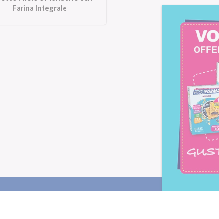
Farina Integrale
Letta l'
informativa privacy
, ac
alla newsletter periodica di Nu