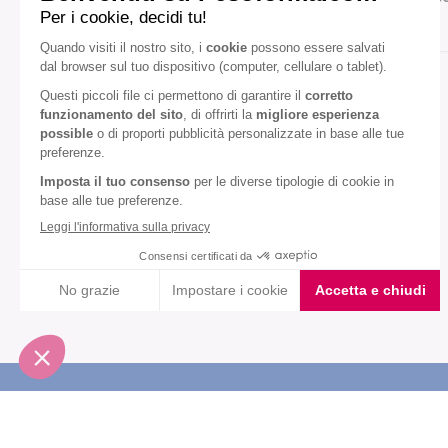
Gusto:
Mandorla
Miele
Diete speciali:
Senza olio di palma
VEDI TUTTI
Iscriviti alla newsletter