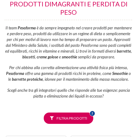
PRODOTTI DIMAGRANTI E PERDITA DI
PESO
Il team
Pesoforma
è da sempre impegnato nel creare prodotti per mantenere
e perdere peso, prodotti da utilizzare in un regime di dieta o semplicemente
per chi per motivi di lavoro non ha tempo di preparare un pasto. Approvati
dal Ministero della Salute, i sostituti del pasto Pesoforma sono pasti completi
ed equilibrati, ricchi in vitamine e minerali. Li trovi in formati diversi
barrette
,
biscotti
,
creme golose
e
smoothie
semplici da preparare.
Per chi abbina alla corretta alimentazione una attività fisica più intensa,
Pesoforma
offre una gamma di prodotti ricchi in proteine, come
Smoothie
o
le
barrette proteiche
, idonee per il mantenimento della massa muscolare.
Scegli anche tra gli integratori quello che risponde alle tue esigenze: pancia
piatta o eliminazione dei liquidi in eccesso?
FILTRI
2
SELEZIONATI
FILTRA PRODOTTI