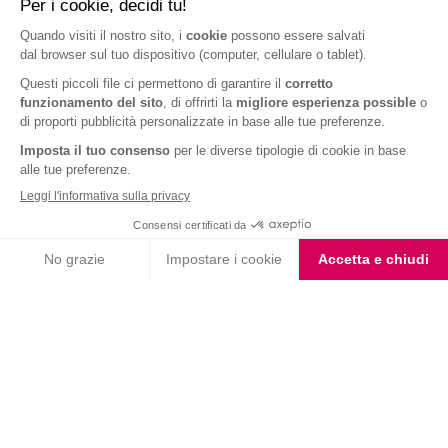
Barrette cereali gusto
Barrette Extra Protein
cookies e vaniglia
Arachidi Caramello