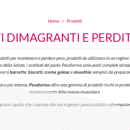
Home
Prodotti
 DIMAGRANTI E PERDIT
otti per mantenere e perdere peso, prodotti da utilizzare in un regime 
ella Salute, i sostituti del pasto Pesoforma sono pasti completi ed equil
iversi
barrette
,
biscotti
,
creme golose
e
smoothie
semplici da preparar
sica più intensa,
Pesoforma
offre una gamma di prodotti ricchi in prot
mantenimento della massa muscolare.
egratori quello che risponde alle tue esigenze: pancia piatta o eliminazion