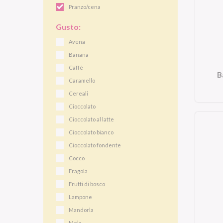
Pranzo/cena
Gusto:
Avena
Banana
Caffè
B
Caramello
Cereali
Cioccolato
Cioccolato al latte
Cioccolato bianco
Cioccolato fondente
Cocco
Fragola
Frutti di bosco
Lampone
Mandorla
Mela