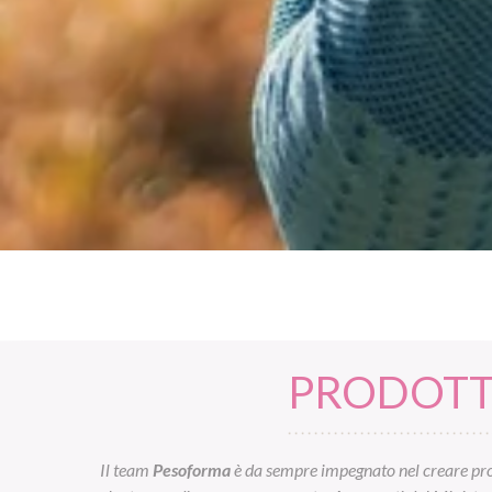
PRODOTTI
Il team
Pesoforma
è da sempre impegnato nel creare prod