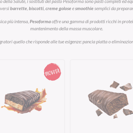
ella Salute, i sostituti del pasto Pesoforma sono pasti completi ed equil
iversi
barrette
,
biscotti
,
creme golose
e
smoothie
semplici da preparar
sica più intensa,
Pesoforma
offre una gamma di prodotti ricchi in prot
mantenimento della massa muscolare.
egratori quello che risponde alle tue esigenze: pancia piatta o eliminazion