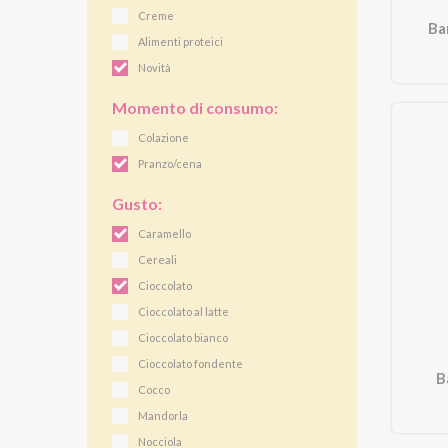
Creme
Ba
Alimenti proteici
Novità
Momento di consumo:
Colazione
Pranzo/cena
Gusto:
Caramello
Cereali
Cioccolato
Cioccolato al latte
Cioccolato bianco
Cioccolato fondente
B
Cocco
Mandorla
Nocciola