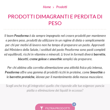
Home
Prodotti
PRODOTTI DIMAGRANTI E PERDITA DI
PESO
Il team
Pesoforma
è da sempre impegnato nel creare prodotti per mantenere
e perdere peso, prodotti da utilizzare in un regime di dieta o semplicemente
per chi per motivi di lavoro non ha tempo di preparare un pasto. Approvati
dal Ministero della Salute, i sostituti del pasto Pesoforma sono pasti completi
ed equilibrati, ricchi in vitamine e minerali. Li trovi in formati diversi
barrette
,
biscotti
,
creme golose
e
smoothie
semplici da preparare.
Per chi abbina alla corretta alimentazione una attività fisica più intensa,
Pesoforma
offre una gamma di prodotti ricchi in proteine, come
Smoothie
o
le
barrette proteiche
, idonee per il mantenimento della massa muscolare.
Scegli anche tra gli integratori quello che risponde alle tue esigenze: pancia
piatta o eliminazione dei liquidi in eccesso?
FILTRI
4
SELEZIONATI
FILTRA PRODOTTI