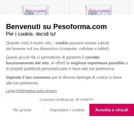
Choco Smoothie
Vaniglia Smoothie
Choco Shake
Biscotto gusto Cioccolato