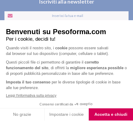
Iscriviti alla newsletter
Letta l'
informativa privacy
, acconsento all'iscrizione alla newsletter
periodica di Nutrition et Santé
Nutrition & Sante' Italia Spa
via Gioacchino Rossini 1/A
20045 Lainate (MI)
Servizio consumatori:
800-018124
Contatti