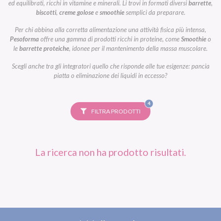
ed equilibrati, ricchi in vitamine e minerali. Li trovi in formati diversi
barrette
,
biscotti
,
creme golose
e
smoothie
semplici da preparare.
Per chi abbina alla corretta alimentazione una attività fisica più intensa,
Pesoforma
offre una gamma di prodotti ricchi in proteine, come
Smoothie
o
le
barrette proteiche
, idonee per il mantenimento della massa muscolare.
Scegli anche tra gli integratori quello che risponde alle tue esigenze: pancia
piatta o eliminazione dei liquidi in eccesso?
FILTRI
4
SELEZIONATI
FILTRA PRODOTTI
La ricerca non ha prodotto risultati.