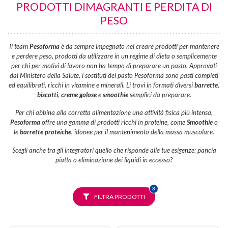
PRODOTTI DIMAGRANTI E PERDITA DI
PESO
Il team
Pesoforma
è da sempre impegnato nel creare prodotti per mantenere
e perdere peso, prodotti da utilizzare in un regime di dieta o semplicemente
per chi per motivi di lavoro non ha tempo di preparare un pasto. Approvati
dal Ministero della Salute, i sostituti del pasto Pesoforma sono pasti completi
ed equilibrati, ricchi in vitamine e minerali. Li trovi in formati diversi
barrette
,
biscotti
,
creme golose
e
smoothie
semplici da preparare.
Per chi abbina alla corretta alimentazione una attività fisica più intensa,
Pesoforma
offre una gamma di prodotti ricchi in proteine, come
Smoothie
o
le
barrette proteiche
, idonee per il mantenimento della massa muscolare.
Scegli anche tra gli integratori quello che risponde alle tue esigenze: pancia
piatta o eliminazione dei liquidi in eccesso?
FILTRI
3
SELEZIONATI
FILTRA PRODOTTI