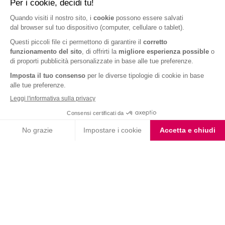
Barrette cereali gusto
Barrette Extra Protein
cookies e vaniglia
Arachidi Caramello