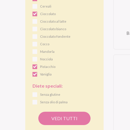
Cereali
Cioccolato
Cioccolato al latte
Cioccolato bianco
B
Cioccolato fondente
Cocco
Mandorla
Nocciola
Pistacchio
Vaniglia
Diete speciali:
Senza glutine
Senza olio di palma
VEDI TUTTI