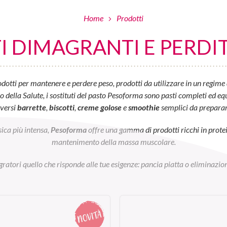
Home
Prodotti
 DIMAGRANTI E PERDIT
otti per mantenere e perdere peso, prodotti da utilizzare in un regime 
ella Salute, i sostituti del pasto Pesoforma sono pasti completi ed equil
iversi
barrette
,
biscotti
,
creme golose
e
smoothie
semplici da preparar
sica più intensa,
Pesoforma
offre una gamma di prodotti ricchi in prot
mantenimento della massa muscolare.
egratori quello che risponde alle tue esigenze: pancia piatta o eliminazion