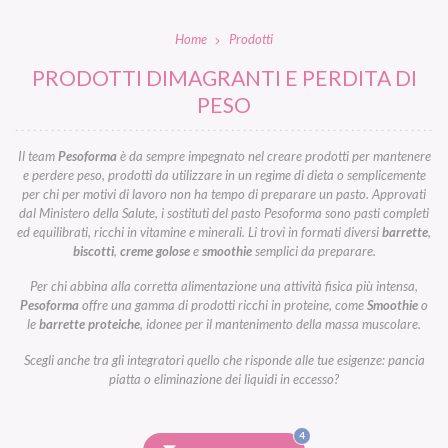
Home
Prodotti
PRODOTTI DIMAGRANTI E PERDITA DI
PESO
Il team
Pesoforma
è da sempre impegnato nel creare prodotti per mantenere
e perdere peso, prodotti da utilizzare in un regime di dieta o semplicemente
per chi per motivi di lavoro non ha tempo di preparare un pasto. Approvati
dal Ministero della Salute, i sostituti del pasto Pesoforma sono pasti completi
ed equilibrati, ricchi in vitamine e minerali. Li trovi in formati diversi
barrette
,
biscotti
,
creme golose
e
smoothie
semplici da preparare.
Per chi abbina alla corretta alimentazione una attività fisica più intensa,
Pesoforma
offre una gamma di prodotti ricchi in proteine, come
Smoothie
o
le
barrette proteiche
, idonee per il mantenimento della massa muscolare.
Scegli anche tra gli integratori quello che risponde alle tue esigenze: pancia
piatta o eliminazione dei liquidi in eccesso?
FILTRI
4