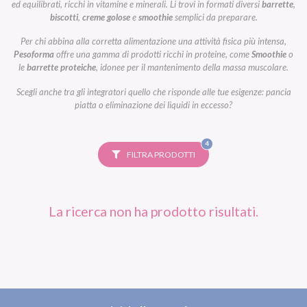
ed equilibrati, ricchi in vitamine e minerali. Li trovi in formati diversi
barrette
,
biscotti
,
creme golose
e
smoothie
semplici da preparare.
Per chi abbina alla corretta alimentazione una attività fisica più intensa,
Pesoforma
offre una gamma di prodotti ricchi in proteine, come
Smoothie
o
le
barrette proteiche
, idonee per il mantenimento della massa muscolare.
Scegli anche tra gli integratori quello che risponde alle tue esigenze: pancia
piatta o eliminazione dei liquidi in eccesso?
FILTRI
4
SELEZIONATI
FILTRA PRODOTTI
La ricerca non ha prodotto risultati.