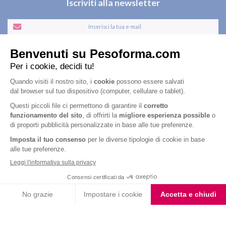
Iscriviti alla newsletter
Letta l'
informativa privacy
, acconsento all'iscrizione alla newsletter
periodica di Nutrition et Santé
Nutrition & Sante' Italia Spa
via Gioacchino Rossini 1/A
20045 Lainate (MI)
Servizio consumatori:
800-018124
Contatti