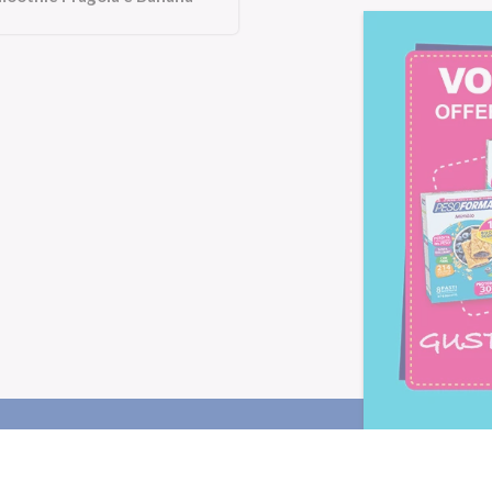
Letta l'
informativa privacy
, ac
alla newsletter periodica di Nu