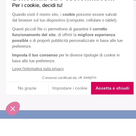
Gusto:
Banana
Fragola
Diete speciali:
Senza olio di palma
VEDI TUTTI
Iscriviti alla newsletter