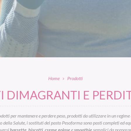
Home
Prodotti
 DIMAGRANTI E PERDIT
otti per mantenere e perdere peso, prodotti da utilizzare in un regime 
ella Salute, i sostituti del pasto Pesoforma sono pasti completi ed equil
iversi
barrette
,
biscotti
,
creme golose
e
smoothie
semplici da preparar