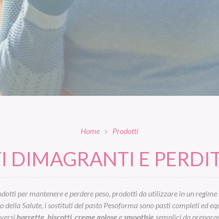
Home
Prodotti
 DIMAGRANTI E PERDIT
otti per mantenere e perdere peso, prodotti da utilizzare in un regime 
ella Salute, i sostituti del pasto Pesoforma sono pasti completi ed equil
iversi
barrette
,
biscotti
,
creme golose
e
smoothie
semplici da preparar