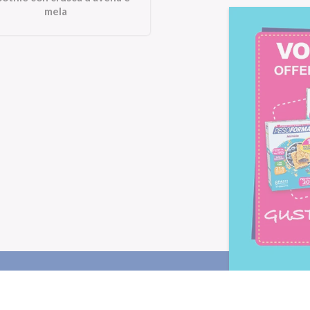
mela
Letta l'
informativa privacy
, ac
alla newsletter periodica di Nu