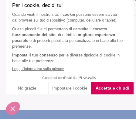
Gusto:
Avena
Mela
Diete speciali:
Senza olio di palma
VEDI TUTTI
Iscriviti alla newsletter