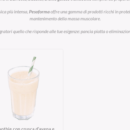
sica più intensa,
Pesoforma
offre una gamma di prodotti ricchi in prot
mantenimento della massa muscolare.
egratori quello che risponde alle tue esigenze: pancia piatta o eliminazion
othie con crusca d’avena e