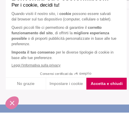
Gusto:
Banana
Fragola
Diete speciali:
Senza olio di palma
VEDI TUTTI
Iscriviti alla newsletter