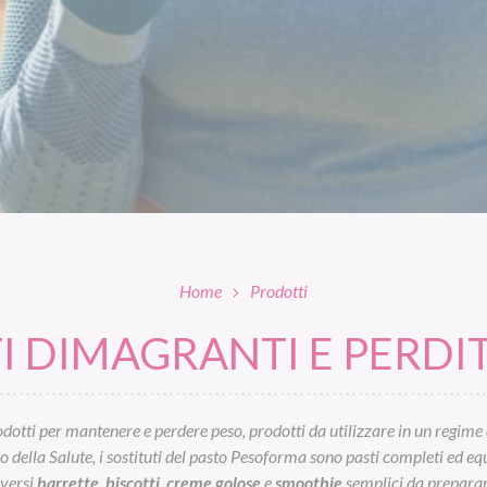
Home
Prodotti
 DIMAGRANTI E PERDIT
otti per mantenere e perdere peso, prodotti da utilizzare in un regime 
ella Salute, i sostituti del pasto Pesoforma sono pasti completi ed equil
iversi
barrette
,
biscotti
,
creme golose
e
smoothie
semplici da preparar