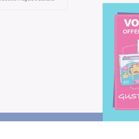
Letta l'
informativa privacy
, ac
alla newsletter periodica di Nu