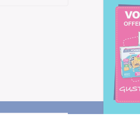
Letta l'
informativa privacy
, ac
alla newsletter periodica di Nu