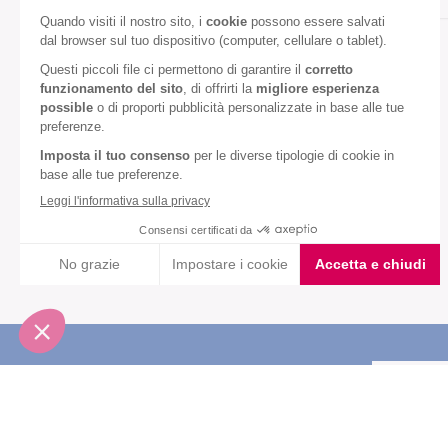
Gusto:
Cioccolato al latte
Diete speciali:
Senza olio di palma
VEDI TUTTI
Iscriviti alla newsletter