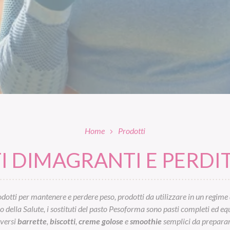
Home
Prodotti
 DIMAGRANTI E PERDIT
otti per mantenere e perdere peso, prodotti da utilizzare in un regime 
ella Salute, i sostituti del pasto Pesoforma sono pasti completi ed equil
iversi
barrette
,
biscotti
,
creme golose
e
smoothie
semplici da preparar