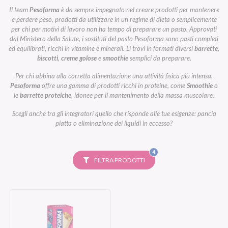
Il team
Pesoforma
è da sempre impegnato nel creare prodotti per mantenere
e perdere peso, prodotti da utilizzare in un regime di dieta o semplicemente
per chi per motivi di lavoro non ha tempo di preparare un pasto. Approvati
dal Ministero della Salute, i sostituti del pasto Pesoforma sono pasti completi
ed equilibrati, ricchi in vitamine e minerali. Li trovi in formati diversi
barrette
,
biscotti
,
creme golose
e
smoothie
semplici da preparare.
Per chi abbina alla corretta alimentazione una attività fisica più intensa,
Pesoforma
offre una gamma di prodotti ricchi in proteine, come
Smoothie
o
le
barrette proteiche
, idonee per il mantenimento della massa muscolare.
Scegli anche tra gli integratori quello che risponde alle tue esigenze: pancia
piatta o eliminazione dei liquidi in eccesso?
FILTRI
4
SELEZIONATI
FILTRA PRODOTTI