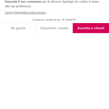
Nutrition & Sante' Italia Spa
via Gioacchino Rossini 1/A
20045 Lainate (MI)
Servizio consumatori:
800-018124
Contatti
ORDINI TELEFONICI
800-018124
PRODOTTI