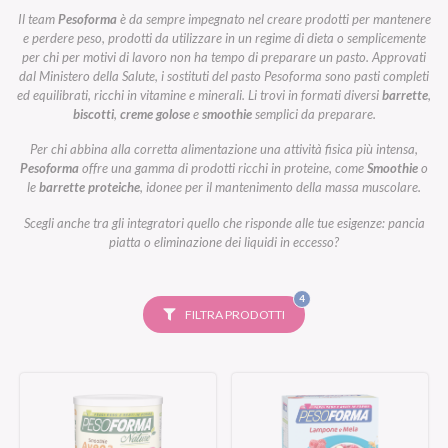
Il team
Pesoforma
è da sempre impegnato nel creare prodotti per mantenere
e perdere peso, prodotti da utilizzare in un regime di dieta o semplicemente
per chi per motivi di lavoro non ha tempo di preparare un pasto. Approvati
dal Ministero della Salute, i sostituti del pasto Pesoforma sono pasti completi
ed equilibrati, ricchi in vitamine e minerali. Li trovi in formati diversi
barrette
,
biscotti
,
creme golose
e
smoothie
semplici da preparare.
Per chi abbina alla corretta alimentazione una attività fisica più intensa,
Pesoforma
offre una gamma di prodotti ricchi in proteine, come
Smoothie
o
le
barrette proteiche
, idonee per il mantenimento della massa muscolare.
Scegli anche tra gli integratori quello che risponde alle tue esigenze: pancia
piatta o eliminazione dei liquidi in eccesso?
FILTRI
4
SELEZIONATI
FILTRA PRODOTTI