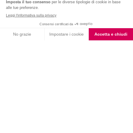
Nutrition & Sante' Italia Spa
via Gioacchino Rossini 1/A
20045 Lainate (MI)
Servizio consumatori:
800-018124
Contatti
ORDINI TELEFONICI
800-018124
PRODOTTI