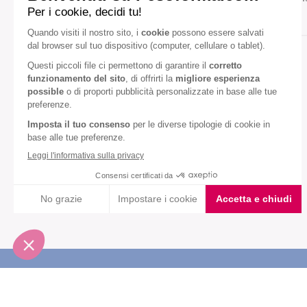
Gusto:
Cioccolato
Nocciola
Diete speciali:
Senza olio di palma
VEDI TUTTI
Iscriviti alla newsletter