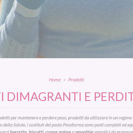
Home
Prodotti
 DIMAGRANTI E PERDIT
otti per mantenere e perdere peso, prodotti da utilizzare in un regime 
ella Salute, i sostituti del pasto Pesoforma sono pasti completi ed equil
iversi
barrette
,
biscotti
,
creme golose
e
smoothie
semplici da preparar