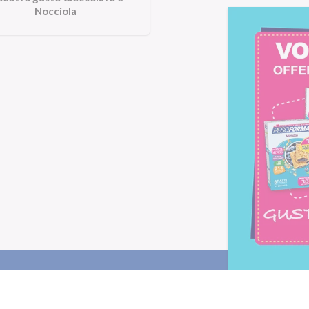
Nocciola
Letta l'
informativa privacy
, ac
alla newsletter periodica di Nu