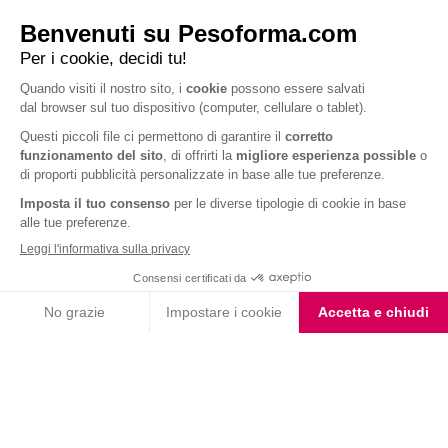
Barrette ai Cereali e
Choco Smoothie
Cioccolato
Choco Shake
Biscotto gusto Cioccolato
e Nocciola