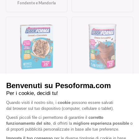
Fondente e Mandorla
Barrette ai Cereali e
Choco Smoothie
Cioccolato