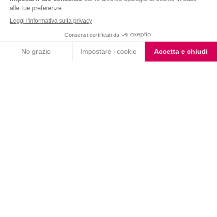
Choco Shake
Biscotto Miele e Mandorle
con Farina Integrale
Biscotto gusto Cioccolato
Coppa Singola Extra
e Nocciola
Protein al Cioccolato