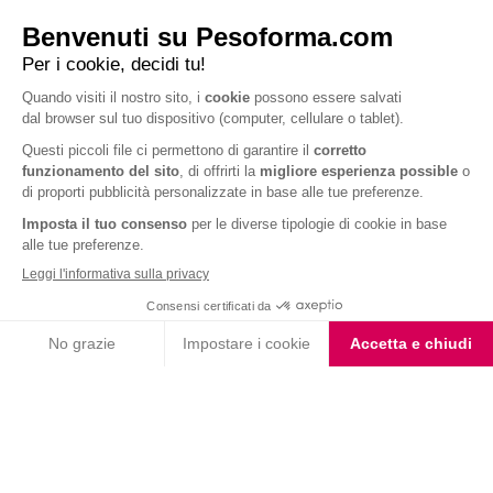
Barrette ai Cereali e
Choco Smoothie
Cioccolato
Choco Shake
Biscotto gusto Cioccolato
e Nocciola