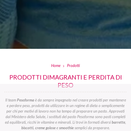
Home
Prodotti
PRODOTTI DIMAGRANTI E PERDITA DI
PESO
Il team
Pesoforma
è da sempre impegnato nel creare prodotti per mantenere
e perdere peso, prodotti da utilizzare in un regime di dieta o semplicemente
per chi per motivi di lavoro non ha tempo di preparare un pasto. Approvati
dal Ministero della Salute, i sostituti del pasto Pesoforma sono pasti completi
ed equilibrati, ricchi in vitamine e minerali. Li trovi in formati diversi
barrette
,
biscotti
,
creme golose
e
smoothie
semplici da preparare.