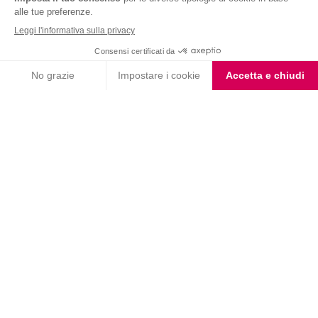
Choco Shake
Biscotto Miele e Mandorle
con Farina Integrale
Biscotto gusto Cioccolato
Coppa Singola Extra
e Nocciola
Protein al Cioccolato