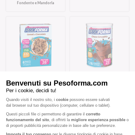
Fondente e Mandorla
Barrette ai Cereali e
Choco Smoothie
Cioccolato