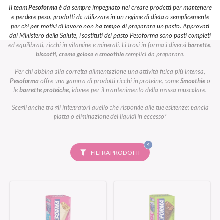
Il team
Pesoforma
è da sempre impegnato nel creare prodotti per mantenere
e perdere peso, prodotti da utilizzare in un regime di dieta o semplicemente
per chi per motivi di lavoro non ha tempo di preparare un pasto. Approvati
dal Ministero della Salute, i sostituti del pasto Pesoforma sono pasti completi
ed equilibrati, ricchi in vitamine e minerali. Li trovi in formati diversi
barrette
,
biscotti
,
creme golose
e
smoothie
semplici da preparare.
Per chi abbina alla corretta alimentazione una attività fisica più intensa,
Pesoforma
offre una gamma di prodotti ricchi in proteine, come
Smoothie
o
le
barrette proteiche
, idonee per il mantenimento della massa muscolare.
Scegli anche tra gli integratori quello che risponde alle tue esigenze: pancia
piatta o eliminazione dei liquidi in eccesso?
FILTRI
4
SELEZIONATI
FILTRA PRODOTTI