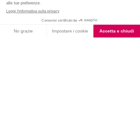
Nutrition & Sante' Italia Spa
via Gioacchino Rossini 1/A
20045 Lainate (MI)
Servizio consumatori:
800-018124
Contatti
ORDINI TELEFONICI
800-018124
PRODOTTI
LE LINEE