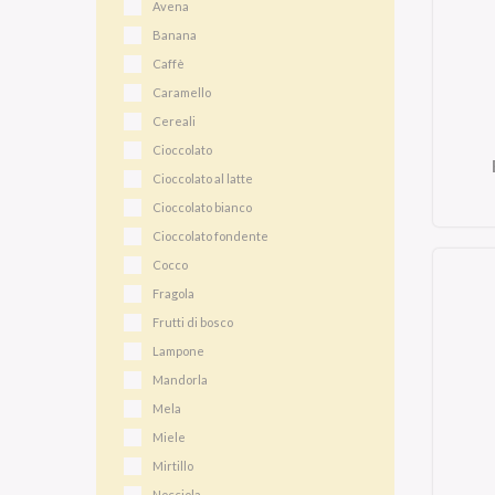
Avena
Banana
Caffè
Caramello
Cereali
Cioccolato
Cioccolato al latte
Cioccolato bianco
Cioccolato fondente
Cocco
Fragola
Frutti di bosco
Lampone
Mandorla
Mela
Miele
Mirtillo
Nocciola