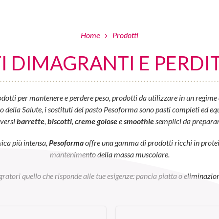
Home
Prodotti
 DIMAGRANTI E PERDIT
otti per mantenere e perdere peso, prodotti da utilizzare in un regime 
ella Salute, i sostituti del pasto Pesoforma sono pasti completi ed equil
iversi
barrette
,
biscotti
,
creme golose
e
smoothie
semplici da preparar
sica più intensa,
Pesoforma
offre una gamma di prodotti ricchi in prot
mantenimento della massa muscolare.
egratori quello che risponde alle tue esigenze: pancia piatta o eliminazion