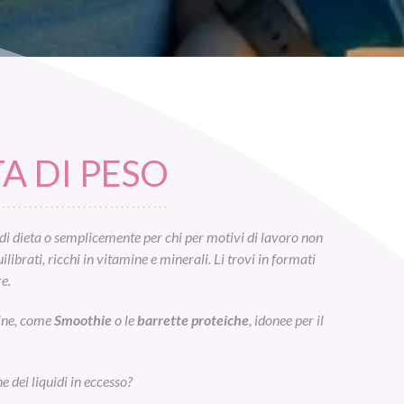
A DI PESO
di dieta o semplicemente per chi per motivi di lavoro non
ibrati, ricchi in vitamine e minerali. Li trovi in formati
e.
eine, come
Smoothie
o le
barrette proteiche
, idonee per il
e dei liquidi in eccesso?