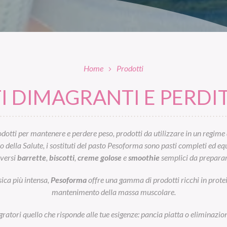
Home
Prodotti
 DIMAGRANTI E PERDIT
otti per mantenere e perdere peso, prodotti da utilizzare in un regime 
ella Salute, i sostituti del pasto Pesoforma sono pasti completi ed equil
iversi
barrette
,
biscotti
,
creme golose
e
smoothie
semplici da preparar
sica più intensa,
Pesoforma
offre una gamma di prodotti ricchi in prot
mantenimento della massa muscolare.
egratori quello che risponde alle tue esigenze: pancia piatta o eliminazion