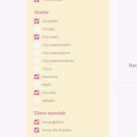
Gusto:
Caramello
Cereali
Cioccolato
Cioccolato al latte
Cioccolato bianco
Cioccolato fondente
Bar
Cocco
Mandorla
Miele
Nocciola
Vaniglia
Diete speciali:
Senza glutine
Senza olio di palma