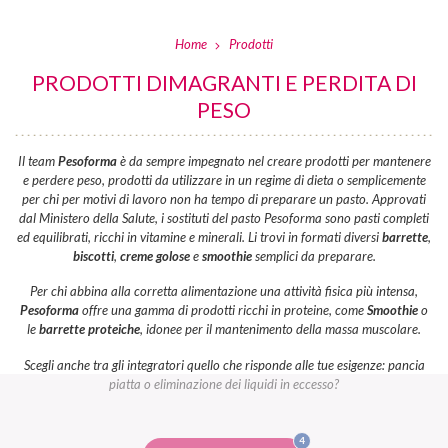
Home
Prodotti
PRODOTTI DIMAGRANTI E PERDITA DI
PESO
Il team
Pesoforma
è da sempre impegnato nel creare prodotti per mantenere
e perdere peso, prodotti da utilizzare in un regime di dieta o semplicemente
per chi per motivi di lavoro non ha tempo di preparare un pasto. Approvati
dal Ministero della Salute, i sostituti del pasto Pesoforma sono pasti completi
ed equilibrati, ricchi in vitamine e minerali. Li trovi in formati diversi
barrette
,
biscotti
,
creme golose
e
smoothie
semplici da preparare.
Per chi abbina alla corretta alimentazione una attività fisica più intensa,
Pesoforma
offre una gamma di prodotti ricchi in proteine, come
Smoothie
o
le
barrette proteiche
, idonee per il mantenimento della massa muscolare.
Scegli anche tra gli integratori quello che risponde alle tue esigenze: pancia
piatta o eliminazione dei liquidi in eccesso?
FILTRI
4