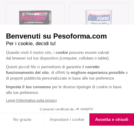
Barrette Extra Protein
Choco Smoothie
Arachidi Caramello