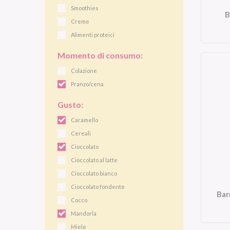
Smoothies
B
Creme
Alimenti proteici
Momento di consumo:
Colazione
Pranzo/cena
Gusto:
Caramello
Cereali
Cioccolato
Cioccolato al latte
Cioccolato bianco
Cioccolato fondente
Bar
Cocco
Mandorla
Miele