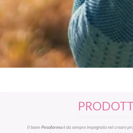
PRODOTTI
Il team
Pesoforma
è da sempre impegnato nel creare prod