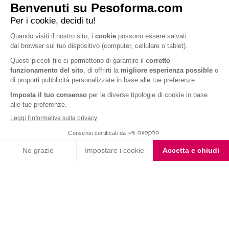
Smoothie Fragola e
Smoothie con crusca
Banana
d’avena e mela