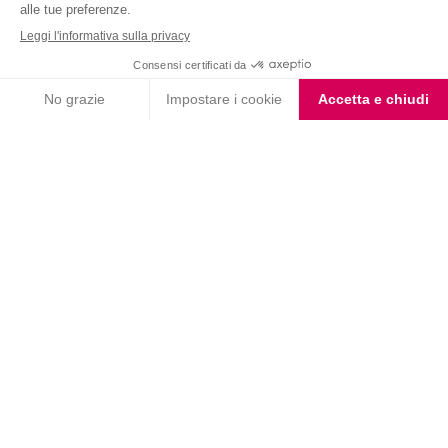
Nutrition & Sante' Italia Spa
via Gioacchino Rossini 1/A
20045 Lainate (MI)
Servizio consumatori:
800-018124
Contatti
ORDINI TELEFONICI
800-018124
PRODOTTI
LE LINEE