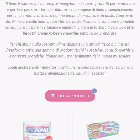
Il team
Pesoforma
è da sempre impegnato nel creare prodotti per mantenere
e perdere peso, prodotti da utilizzare in un regime di dieta o semplicemente
per chi per motivi di lavoro non ha tempo di preparare un pasto. Approvati
dal Ministero della Salute, i sostituti del pasto Pesoforma sono pasti completi
ed equilibrati, ricchi in vitamine e minerali. Li trovi in formati diversi
barrette
,
biscotti
,
creme golose
e
smoothie
semplici da preparare.
Per chi abbina alla corretta alimentazione una attività fisica più intensa,
Pesoforma
offre una gamma di prodotti ricchi in proteine, come
Smoothie
o
le
barrette proteiche
, idonee per il mantenimento della massa muscolare.
Scegli anche tra gli integratori quello che risponde alle tue esigenze: pancia
piatta o eliminazione dei liquidi in eccesso?
FILTRI
4
SELEZIONATI
FILTRA PRODOTTI