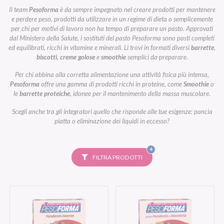
Il team
Pesoforma
è da sempre impegnato nel creare prodotti per mantenere
e perdere peso, prodotti da utilizzare in un regime di dieta o semplicemente
per chi per motivi di lavoro non ha tempo di preparare un pasto. Approvati
dal Ministero della Salute, i sostituti del pasto Pesoforma sono pasti completi
ed equilibrati, ricchi in vitamine e minerali. Li trovi in formati diversi
barrette
,
biscotti
,
creme golose
e
smoothie
semplici da preparare.
Per chi abbina alla corretta alimentazione una attività fisica più intensa,
Pesoforma
offre una gamma di prodotti ricchi in proteine, come
Smoothie
o
le
barrette proteiche
, idonee per il mantenimento della massa muscolare.
Scegli anche tra gli integratori quello che risponde alle tue esigenze: pancia
piatta o eliminazione dei liquidi in eccesso?
FILTRI
4
SELEZIONATI
FILTRA PRODOTTI