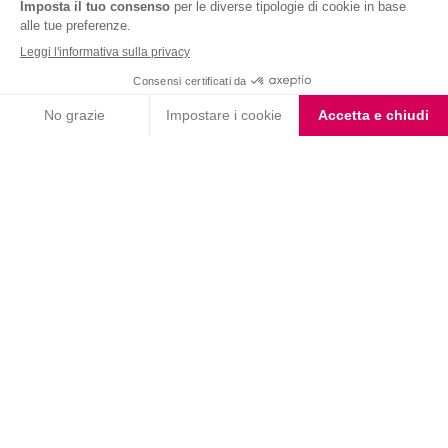
Nutrition & Sante' Italia Spa
via Gioacchino Rossini 1/A
20045 Lainate (MI)
Servizio consumatori:
800-018124
Contatti
ORDINI TELEFONICI
800-018124
PRODOTTI