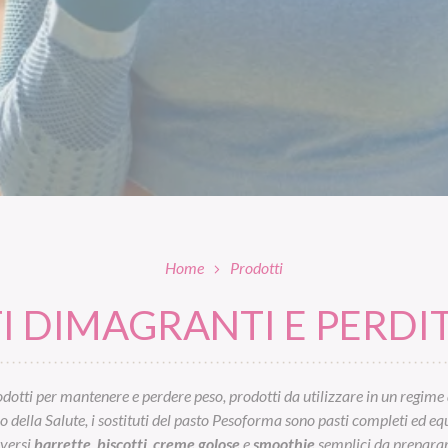
Home
Prodotti
 DIMAGRANTI E PERDIT
otti per mantenere e perdere peso, prodotti da utilizzare in un regime 
ella Salute, i sostituti del pasto Pesoforma sono pasti completi ed equil
iversi
barrette
,
biscotti
,
creme golose
e
smoothie
semplici da preparar