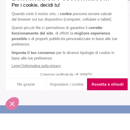
Gusto:
Cioccolato
Cocco
Diete speciali:
Senza olio di palma
VEDI TUTTI
Iscriviti alla newsletter