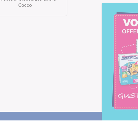
Cocco
Letta l'
informativa privacy
, ac
alla newsletter periodica di Nu