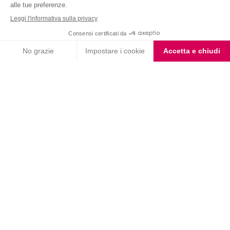
Nutrition & Sante' Italia Spa
via Gioacchino Rossini 1/A
20045 Lainate (MI)
Servizio consumatori:
800-018124
Contatti
ORDINI TELEFONICI
800-018124
PRODOTTI
LE LINEE