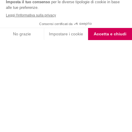
Nutrition & Sante' Italia Spa
via Gioacchino Rossini 1/A
20045 Lainate (MI)
Servizio consumatori:
800-018124
Contatti
ORDINI TELEFONICI
800-018124
PRODOTTI