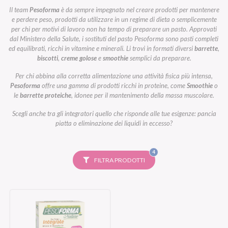
Il team
Pesoforma
è da sempre impegnato nel creare prodotti per mantenere
e perdere peso, prodotti da utilizzare in un regime di dieta o semplicemente
per chi per motivi di lavoro non ha tempo di preparare un pasto. Approvati
dal Ministero della Salute, i sostituti del pasto Pesoforma sono pasti completi
ed equilibrati, ricchi in vitamine e minerali. Li trovi in formati diversi
barrette
,
biscotti
,
creme golose
e
smoothie
semplici da preparare.
Per chi abbina alla corretta alimentazione una attività fisica più intensa,
Pesoforma
offre una gamma di prodotti ricchi in proteine, come
Smoothie
o
le
barrette proteiche
, idonee per il mantenimento della massa muscolare.
Scegli anche tra gli integratori quello che risponde alle tue esigenze: pancia
piatta o eliminazione dei liquidi in eccesso?
FILTRI
4
SELEZIONATI
FILTRA PRODOTTI