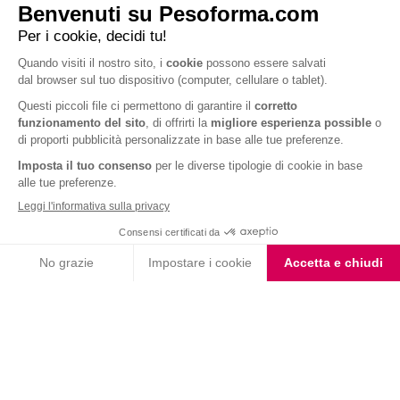
Smoothie con crusca
Smoothie Fragola e
d’avena e mela
Banana