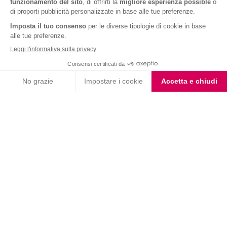
Barrette ai Cereali e
Barrette Extra Protein
Cioccolato
Cioccolato Bianco e Nero
Choco Smoothie
Choco Shake