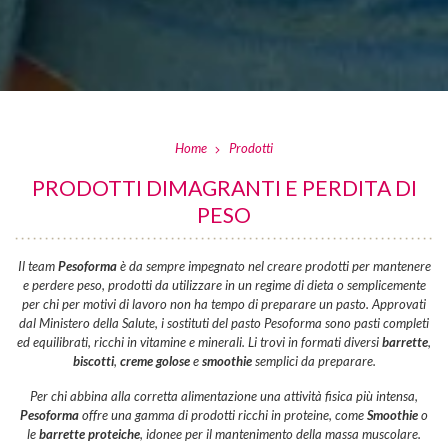
Home
Prodotti
PRODOTTI DIMAGRANTI E PERDITA DI
PESO
Il team
Pesoforma
è da sempre impegnato nel creare prodotti per mantenere
e perdere peso, prodotti da utilizzare in un regime di dieta o semplicemente
per chi per motivi di lavoro non ha tempo di preparare un pasto. Approvati
dal Ministero della Salute, i sostituti del pasto Pesoforma sono pasti completi
ed equilibrati, ricchi in vitamine e minerali. Li trovi in formati diversi
barrette
,
biscotti
,
creme golose
e
smoothie
semplici da preparare.
Per chi abbina alla corretta alimentazione una attività fisica più intensa,
Pesoforma
offre una gamma di prodotti ricchi in proteine, come
Smoothie
o
le
barrette proteiche
, idonee per il mantenimento della massa muscolare.