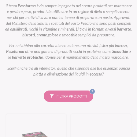
Il team
Pesoforma
è da sempre impegnato nel creare prodotti per mantenere
e perdere peso, prodotti da utilizzare in un regime di dieta o semplicemente
per chi per motivi di lavoro non ha tempo di preparare un pasto. Approvati
dal Ministero della Salute, i sostituti del pasto Pesoforma sono pasti completi
ed equilibrati, ricchi in vitamine e minerali. Li trovi in formati diversi
barrette
,
biscotti
,
creme golose
e
smoothie
semplici da preparare.
Per chi abbina alla corretta alimentazione una attività fisica più intensa,
Pesoforma
offre una gamma di prodotti ricchi in proteine, come
Smoothie
o
le
barrette proteiche
, idonee per il mantenimento della massa muscolare.
Scegli anche tra gli integratori quello che risponde alle tue esigenze: pancia
piatta o eliminazione dei liquidi in eccesso?
FILTRI
3
SELEZIONATI
FILTRA PRODOTTI