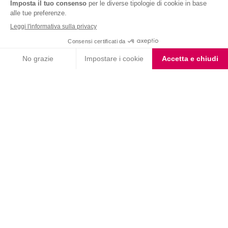
Nutrition & Sante' Italia Spa
via Gioacchino Rossini 1/A
20045 Lainate (MI)
Servizio consumatori:
800-018124
Contatti
ORDINI TELEFONICI
800-018124
PRODOTTI