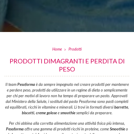
Home
Prodotti
PRODOTTI DIMAGRANTI E PERDITA DI
PESO
Il team
Pesoforma
è da sempre impegnato nel creare prodotti per mantenere
e perdere peso, prodotti da utilizzare in un regime di dieta o semplicemente
per chi per motivi di lavoro non ha tempo di preparare un pasto. Approvati
dal Ministero della Salute, i sostituti del pasto Pesoforma sono pasti completi
ed equilibrati, ricchi in vitamine e minerali. Li trovi in formati diversi
barrette
,
biscotti
,
creme golose
e
smoothie
semplici da preparare.
Per chi abbina alla corretta alimentazione una attività fisica più intensa,
Pesoforma
offre una gamma di prodotti ricchi in proteine, come
Smoothie
o