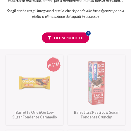
le
barrette proteiche
, idonee per il mantenimento della massa muscolare.
Scegli anche tra gli integratori quello che risponde alle tue esigenze: pancia
piatta o eliminazione dei liquidi in eccesso?
FILTRI
3
SELEZIONATI
FILTRA PRODOTTI
Barretta One&Go Low
Barretta 2 Pasti Low Sugar
Sugar Fondente Caramello
Fondente Crunchy