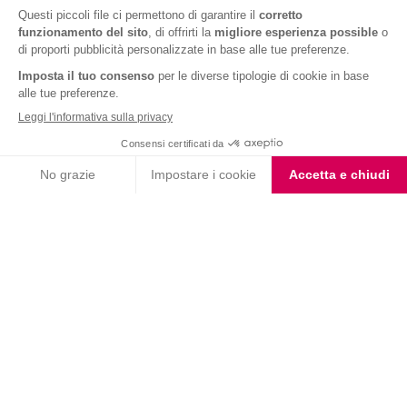
Barrette Tre Cioccolati
Barrette ai Cereali e
Cioccolato
Barrette Extra Protein
Choco Smoothie
Cioccolato Bianco e Nero