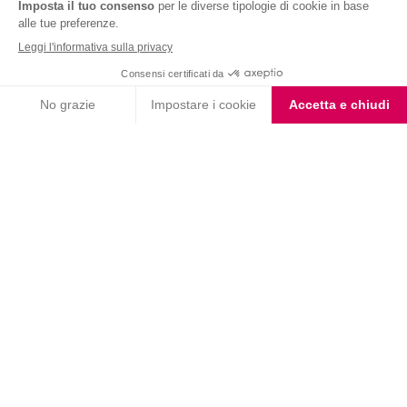
Nutrition & Sante' Italia Spa
via Gioacchino Rossini 1/A
20045 Lainate (MI)
Servizio consumatori:
800-018124
Contatti
ORDINI TELEFONICI
800-018124
PRODOTTI