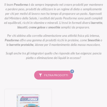
Il team
Pesoforma
è da sempre impegnato nel creare prodotti per mantenere
e perdere peso, prodotti da utilizzare in un regime di dieta o semplicemente
per chi per motivi di lavoro non ha tempo di preparare un pasto. Approvati
dal Ministero della Salute, i sostituti del pasto Pesoforma sono pasti completi
ed equilibrati, ricchi in vitamine e minerali. Li trovi in formati diversi
barrette
,
biscotti
,
creme golose
e
smoothie
semplici da preparare.
Per chi abbina alla corretta alimentazione una attività fisica più intensa,
Pesoforma
offre una gamma di prodotti ricchi in proteine, come
Smoothie
o
le
barrette proteiche
, idonee per il mantenimento della massa muscolare.
Scegli anche tra gli integratori quello che risponde alle tue esigenze: pancia
piatta o eliminazione dei liquidi in eccesso?
FILTRI
4
SELEZIONATI
FILTRA PRODOTTI