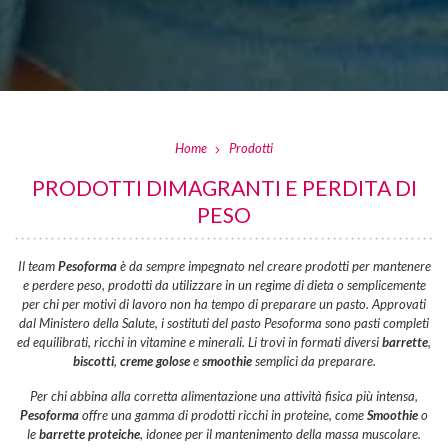
Home
Prodotti
PRODOTTI DIMAGRANTI E PERDITA DI
PESO
Il team
Pesoforma
è da sempre impegnato nel creare prodotti per mantenere
e perdere peso, prodotti da utilizzare in un regime di dieta o semplicemente
per chi per motivi di lavoro non ha tempo di preparare un pasto. Approvati
dal Ministero della Salute, i sostituti del pasto Pesoforma sono pasti completi
ed equilibrati, ricchi in vitamine e minerali. Li trovi in formati diversi
barrette
,
biscotti
,
creme golose
e
smoothie
semplici da preparare.
Per chi abbina alla corretta alimentazione una attività fisica più intensa,
Pesoforma
offre una gamma di prodotti ricchi in proteine, come
Smoothie
o
le
barrette proteiche
, idonee per il mantenimento della massa muscolare.