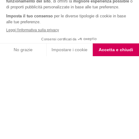
Barrette ai Cereali e
Barrette Extra Protein
Cioccolato
Cioccolato Bianco e Nero
Choco Smoothie
Choco Shake