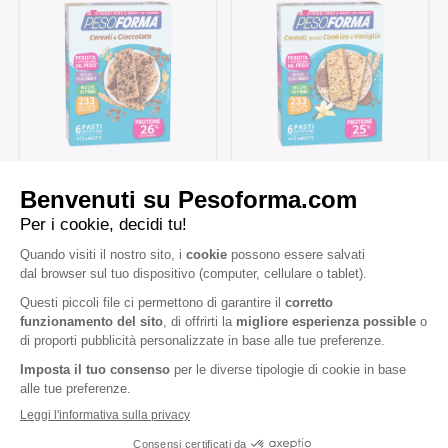
Barrette ai Cereali e
Barrette cereali gusto
Cioccolato
cookies e vaniglia
Barrette Extra Protein
Barrette Extra Protein
Arachidi Caramello
Cioccolato Bianco e Nero