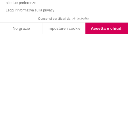
Nutrition & Sante' Italia Spa
via Gioacchino Rossini 1/A
20045 Lainate (MI)
Servizio consumatori:
800-018124
Contatti
ORDINI TELEFONICI
800-018124
PRODOTTI
LE LINEE