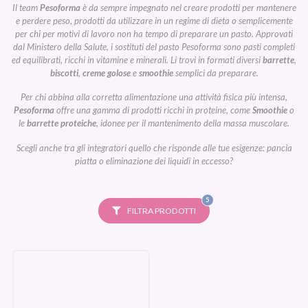
Il team
Pesoforma
è da sempre impegnato nel creare prodotti per mantenere
e perdere peso, prodotti da utilizzare in un regime di dieta o semplicemente
per chi per motivi di lavoro non ha tempo di preparare un pasto. Approvati
dal Ministero della Salute, i sostituti del pasto Pesoforma sono pasti completi
ed equilibrati, ricchi in vitamine e minerali. Li trovi in formati diversi
barrette
,
biscotti
,
creme golose
e
smoothie
semplici da preparare.
Per chi abbina alla corretta alimentazione una attività fisica più intensa,
Pesoforma
offre una gamma di prodotti ricchi in proteine, come
Smoothie
o
le
barrette proteiche
, idonee per il mantenimento della massa muscolare.
Scegli anche tra gli integratori quello che risponde alle tue esigenze: pancia
piatta o eliminazione dei liquidi in eccesso?
FILTRI
5
SELEZIONATI
FILTRA PRODOTTI