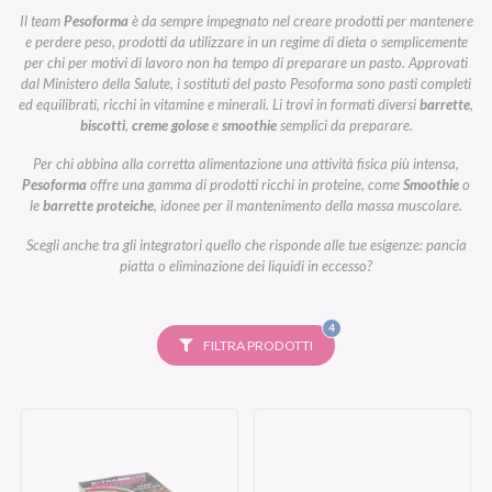
Il team
Pesoforma
è da sempre impegnato nel creare prodotti per mantenere
e perdere peso, prodotti da utilizzare in un regime di dieta o semplicemente
per chi per motivi di lavoro non ha tempo di preparare un pasto. Approvati
dal Ministero della Salute, i sostituti del pasto Pesoforma sono pasti completi
ed equilibrati, ricchi in vitamine e minerali. Li trovi in formati diversi
barrette
,
biscotti
,
creme golose
e
smoothie
semplici da preparare.
Per chi abbina alla corretta alimentazione una attività fisica più intensa,
Pesoforma
offre una gamma di prodotti ricchi in proteine, come
Smoothie
o
le
barrette proteiche
, idonee per il mantenimento della massa muscolare.
Scegli anche tra gli integratori quello che risponde alle tue esigenze: pancia
piatta o eliminazione dei liquidi in eccesso?
FILTRI
4
SELEZIONATI
FILTRA PRODOTTI