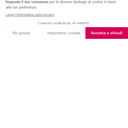
Nutrition & Sante' Italia Spa
via Gioacchino Rossini 1/A
20045 Lainate (MI)
Servizio consumatori:
800-018124
Contatti
ORDINI TELEFONICI
800-018124
PRODOTTI