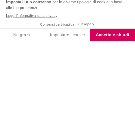
Nutrition & Sante' Italia Spa
via Gioacchino Rossini 1/A
20045 Lainate (MI)
Servizio consumatori:
800-018124
Contatti
ORDINI TELEFONICI
800-018124
PRODOTTI