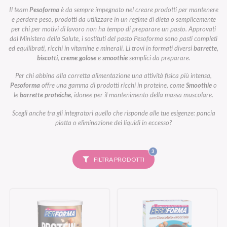
Il team
Pesoforma
è da sempre impegnato nel creare prodotti per mantenere
e perdere peso, prodotti da utilizzare in un regime di dieta o semplicemente
per chi per motivi di lavoro non ha tempo di preparare un pasto. Approvati
dal Ministero della Salute, i sostituti del pasto Pesoforma sono pasti completi
ed equilibrati, ricchi in vitamine e minerali. Li trovi in formati diversi
barrette
,
biscotti
,
creme golose
e
smoothie
semplici da preparare.
Per chi abbina alla corretta alimentazione una attività fisica più intensa,
Pesoforma
offre una gamma di prodotti ricchi in proteine, come
Smoothie
o
le
barrette proteiche
, idonee per il mantenimento della massa muscolare.
Scegli anche tra gli integratori quello che risponde alle tue esigenze: pancia
piatta o eliminazione dei liquidi in eccesso?
FILTRI
3
SELEZIONATI
FILTRA PRODOTTI