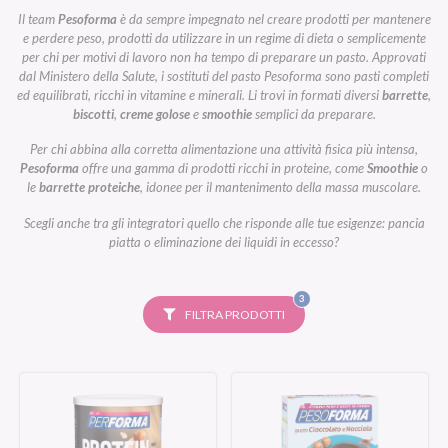
Il team
Pesoforma
è da sempre impegnato nel creare prodotti per mantenere
e perdere peso, prodotti da utilizzare in un regime di dieta o semplicemente
per chi per motivi di lavoro non ha tempo di preparare un pasto. Approvati
dal Ministero della Salute, i sostituti del pasto Pesoforma sono pasti completi
ed equilibrati, ricchi in vitamine e minerali. Li trovi in formati diversi
barrette
,
biscotti
,
creme golose
e
smoothie
semplici da preparare.
Per chi abbina alla corretta alimentazione una attività fisica più intensa,
Pesoforma
offre una gamma di prodotti ricchi in proteine, come
Smoothie
o
le
barrette proteiche
, idonee per il mantenimento della massa muscolare.
Scegli anche tra gli integratori quello che risponde alle tue esigenze: pancia
piatta o eliminazione dei liquidi in eccesso?
FILTRI
3
SELEZIONATI
FILTRA PRODOTTI