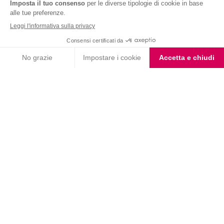
Nutrition & Sante' Italia Spa
via Gioacchino Rossini 1/A
20045 Lainate (MI)
Servizio consumatori:
800-018124
Contatti
ORDINI TELEFONICI
800-018124
PRODOTTI