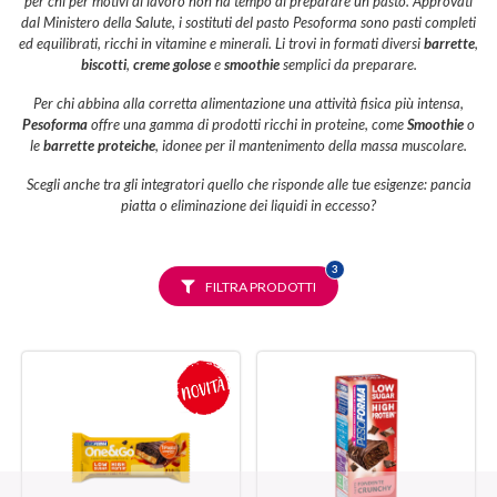
per chi per motivi di lavoro non ha tempo di preparare un pasto. Approvati
dal Ministero della Salute, i sostituti del pasto Pesoforma sono pasti completi
ed equilibrati, ricchi in vitamine e minerali. Li trovi in formati diversi
barrette
,
biscotti
,
creme golose
e
smoothie
semplici da preparare.
Per chi abbina alla corretta alimentazione una attività fisica più intensa,
Pesoforma
offre una gamma di prodotti ricchi in proteine, come
Smoothie
o
le
barrette proteiche
, idonee per il mantenimento della massa muscolare.
Scegli anche tra gli integratori quello che risponde alle tue esigenze: pancia
piatta o eliminazione dei liquidi in eccesso?
FILTRI
3
SELEZIONATI
FILTRA PRODOTTI